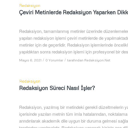
Redaksiyon
Çeviri Metinlerde Redaksiyon Yaparken Dikk
Redaksiyon, tamamlanmış metinler üzerinde düzenlemeler ya
yapılan redaksiyon işlemi çeviri metinlerde de yapılmaktad
metinler için de geçerlidir. Redaksiyon işlemlerinde öncelikle
yapıldıktan sonra redaksiyon işlemi için profesyonel bir d
/
/
Mayıs 6, 2021
0 Yorumlar
tarafından
Redaksiyon.Net
Redaksiyon
Redaksiyon Süreci Nasıl İşler?
Redaksiyon, yazılmış bir metindeki gerekli düzeltmelerin y
içerisinde yazılan metnin tüm imla hatalarından, noktalama 
arındırılarak akademik dile uygun bir duruma gelmesi sağ
tarafından yapılmalıdır. Redaksiyon yapacak kişinin ana dili