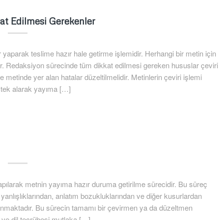
at Edilmesi Gerekenler
parak teslime hazır hale getirme işlemidir. Herhangi bir metin için
ır. Redaksiyon sürecinde tüm dikkat edilmesi gereken hususlar çeviri
 metinde yer alan hatalar düzeltilmelidir. Metinlerin çeviri işlemi
estek alarak yayıma […]
apılarak metnin yayıma hazır duruma getirilme sürecidir. Bu süreç
yanlışlıklarından, anlatım bozukluklarından ve diğer kusurlardan
lanmaktadır. Bu sürecin tamamı bir çevirmen ya da düzeltmen
 ve dil tecrübesi mutlaka […]