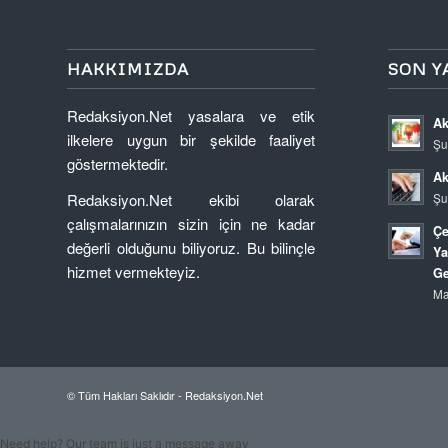
HAKKIMIZDA
SON Y
Redaksiyon.Net yasalara ve etik
Ak
ilkelere uygun bir şekilde faaliyet
Şu
göstermektedir.
Ak
Redaksiyon.Net ekibi olarak
Şu
çalışmalarınızın sizin için ne kadar
Çe
değerli olduğunu biliyoruz. Bu bilinçle
Ya
hizmet vermekteyiz.
Ge
Ma
© Tüm Hakları Saklıdır - Redaksiyon.Net
Need help? Our team is just a message away