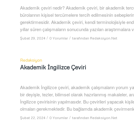
Akademik çeviri nedir? Akademik çeviri, bir akademik tercü
bürolarının kişisel tercümelere tercih edilmesinin sebepler
gerektirmesidir. Akademik çeviri, kendi terminolojisiyle endüs
yıllar süren çalışmaların sonucunda yazılan araştırmalara 
/
/
Şubat 29, 2024
0 Yorumlar
tarafından
Redaksiyon.Net
Redaksiyon
Akademik İngilizce Çeviri
Akademik İngilizce çeviri, akademik çalışmaların yorum yapı
bir deyişle, tezler, bilimsel olarak hazırlanmış makaleler, 
İngilizce çevirisinin yapılmasıdır. Bu çevirileri yapacak kiş
olmaları gerekmektedir. Bu bağlamda akademik çevirmenler
/
/
Şubat 22, 2024
0 Yorumlar
tarafından
Redaksiyon.Net