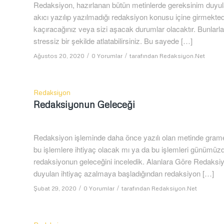
Redaksiyon, hazırlanan bütün metinlerde gereksinim duyulan
akıcı yazılıp yazılmadığı redaksiyon konusu içine girmekte
kaçıracağınız veya sizi aşacak durumlar olacaktır. Bunlarl
stressiz bir şekilde atlatabilirsiniz. Bu sayede […]
/
/
Ağustos 20, 2020
0 Yorumlar
tarafından
Redaksiyon.Net
Redaksiyon
Redaksiyonun Geleceği
Redaksiyon işleminde daha önce yazılı olan metinde gramer
bu işlemlere ihtiyaç olacak mı ya da bu işlemleri günümüz
redaksiyonun geleceğini inceledik. Alanlara Göre Redaksiyo
duyulan ihtiyaç azalmaya başladığından redaksiyon […]
/
/
Şubat 29, 2020
0 Yorumlar
tarafından
Redaksiyon.Net