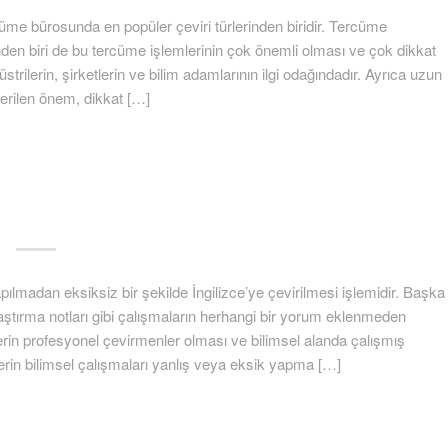
me bürosunda en popüler çeviri türlerinden biridir. Tercüme
inden biri de bu tercüme işlemlerinin çok önemli olması ve çok dikkat
trilerin, şirketlerin ve bilim adamlarının ilgi odağındadır. Ayrıca uzun
verilen önem, dikkat […]
lmadan eksiksiz bir şekilde İngilizce’ye çevirilmesi işlemidir. Başka
araştırma notları gibi çalışmaların herhangi bir yorum eklenmeden
ilerin profesyonel çevirmenler olması ve bilimsel alanda çalışmış
in bilimsel çalışmaları yanlış veya eksik yapma […]