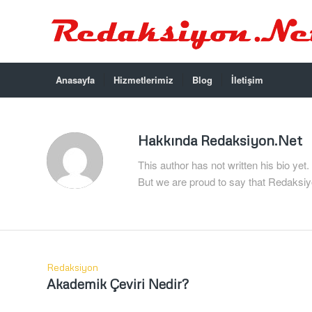
Anasayfa
Hizmetlerimiz
Blog
İletişim
Hakkında
Redaksiyon.Net
This author has not written his bio yet.
But we are proud to say that
Redaksiy
Redaksiyon
Akademik Çeviri Nedir?