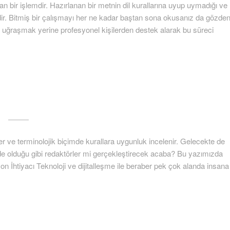
 bir işlemdir. Hazırlanan bir metnin dil kurallarına uyup uymadığı ve
dir. Bitmiş bir çalışmayı her ne kadar baştan sona okusanız da gözde
a uğraşmak yerine profesyonel kişilerden destek alarak bu süreci
 ve terminolojik biçimde kurallara uygunluk incelenir. Gelecekte de
de olduğu gibi redaktörler mi gerçekleştirecek acaba? Bu yazımızda
n İhtiyacı Teknoloji ve dijitalleşme ile beraber pek çok alanda insana