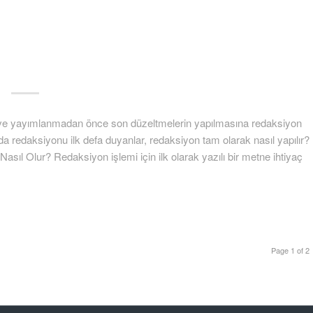
e ve yayımlanmadan önce son düzeltmelerin yapılmasına redaksiyon
da redaksiyonu ilk defa duyanlar, redaksiyon tam olarak nasıl yapılır?
ıl Olur? Redaksiyon işlemi için ilk olarak yazılı bir metne ihtiyaç
Page 1 of 2