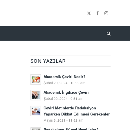
SON YAZILAR
Akademik Çeviri Nedir?
Şubat 29, 2024 - 10:22 am
Akademik İngilizce Çeviri
Şubat 22, 2024 - 9:51 am
Çeviri Metinlerde Redaksiyon
Yaparken Dikkat Edilmesi Gerekenler
Mayıs 6, 2021 - 11:52 am
Redaksiyon Süreci Nasıl İşler?