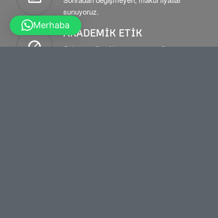
sunuyoruz.
Merhaba
AKADEMIK ETIK
Çalışma süreci boyunca ve teslim
edildikten sonra akademik etik ilkelerinden
taviz verilmez.
ZAMANINDA TESLİM
Çalışmalarınız söz verdiğimiz süre içinde
teslim edilmektedir.
7/24 MÜŞTERİ DESTEĞİ
Bize 7 gün 24 saat ulaşabilirsiniz.