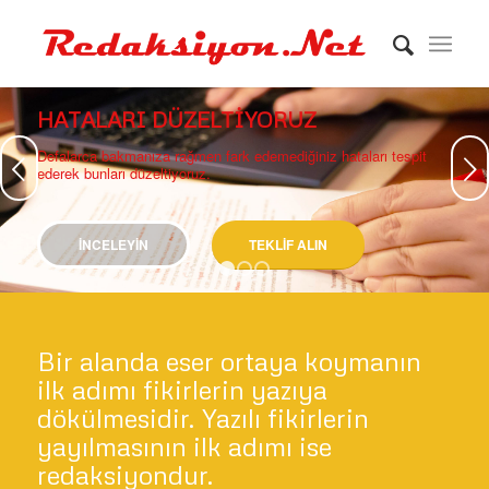
HATALARI DÜZELTIYORUZ
Defalarca bakmanıza rağmen fark edemediğiniz hataları tespit
Sonraki
ederek bunları düzeltiyoruz.
İNCELEYIN
TEKLIF ALIN
1
2
3
Bir alanda eser ortaya koymanın
ilk adımı fikirlerin yazıya
dökülmesidir. Yazılı fikirlerin
yayılmasının ilk adımı ise
redaksiyondur.